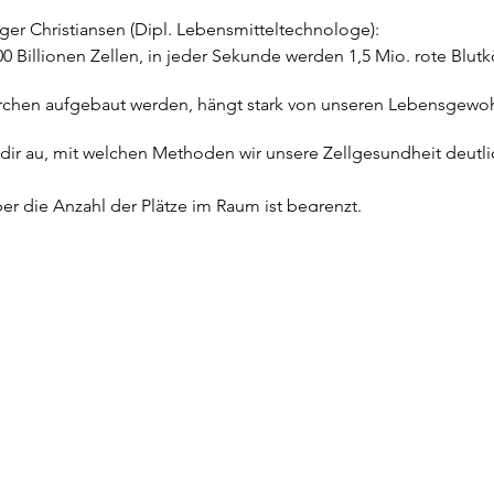
ger Christiansen (Dipl. Lebensmitteltechnologe):
0 Billionen Zellen, in jeder Sekunde werden 1,5 Mio. rote Blu
rchen aufgebaut werden, hängt stark von unseren Lebensgewoh
h dir au, mit welchen Methoden wir unsere Zellgesundheit deutl
ber die Anzahl der Plätze im Raum ist begrenzt.
bindlich über das Formular an.