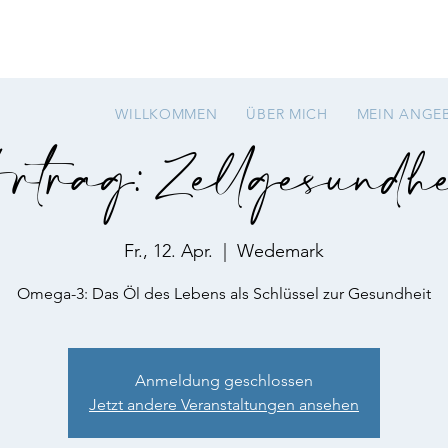
WILLKOMMEN
ÜBER MICH
MEIN ANGE
ortrag: Zellgesundhe
Fr., 12. Apr.
  |  
Wedemark
Omega-3: Das Öl des Lebens als Schlüssel zur Gesundheit
Anmeldung geschlossen
Jetzt andere Veranstaltungen ansehen