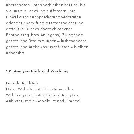
übersandten Daten verbleiben bei uns, bis
Sie uns zur Löschung auffordern, Ihre
Einwilligung zur Speicherung widerrufen
oder der Zweck für die Datenspeicherung
entfällt (z. B. nach abgeschlossener
Bearbeitung Ihres Anliegens). Zwingende
gesetzliche Bestimmungen – insbesondere
gesetzliche Aufbewahrungsfristen – bleiben
unberührt.
12. Analyse-Tools und Werbung
Google Analytics
Diese Website nutzt Funktionen des
Webanalysedienstes Google Analytics.
Anbieter ist die Google Ireland Limited
(„Google“), Gordon House, Barrow Street,
Dublin 4, Irland.
Google Analytics verwendet so genannte
„Cookies“. Das sind Textdateien, die auf