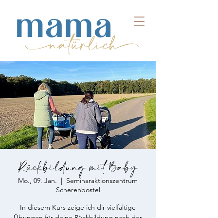
Rückbildung mit Baby
Mo., 09. Jan.
  |  
Seminaraktionszentrum
Scherenbostel
In diesem Kurs zeige ich dir vielfältige
Übungen für deine Rückbildung nach der