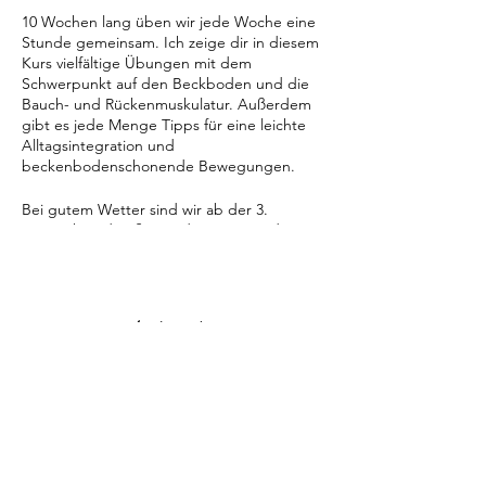
10 Wochen lang üben wir jede Woche eine
Stunde gemeinsam. Ich zeige dir in diesem
Kurs vielfältige Übungen mit dem
Schwerpunkt auf den Beckboden und die
Bauch- und Rückenmuskulatur. Außerdem
gibt es jede Menge Tipps für eine leichte
Alltagsintegration und
beckenbodenschonende Bewegungen.
Bei gutem Wetter sind wir ab der 3.
Kurseinheit draußen in der Natur und
binden deinen Kinderwagen ganz aktiv in
die Übungen mit ein.
Dein Baby sollte für diesen Kurs mindestens
Diese Veranstaltung teilen
6 Wochen alt sein, also vor dem 28.11.2022
geboren sein. In einem kurzen Vorgespräch
spreche ich gerne mit dir über eventuelle
Diagnosen und Punkte, auf die wir bei den
Übungen Rücksicht nehmen müssen.
Montags, 9.00 Uhr - 10.00 Uhr (10 Termine,
ab 09.01.23)