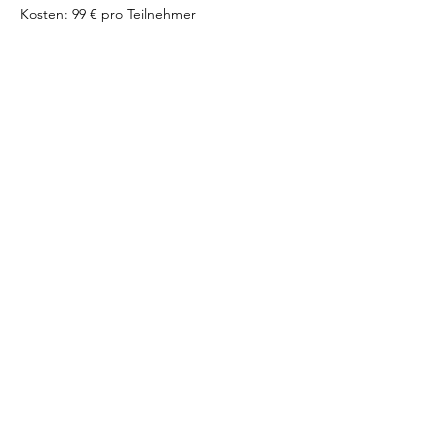
Kosten: 99 € pro Teilnehmer
Diese Veranstaltung teilen
MAMA NATÜRLICH
AMKE BLENDERMANN
T
0176 4675 1910