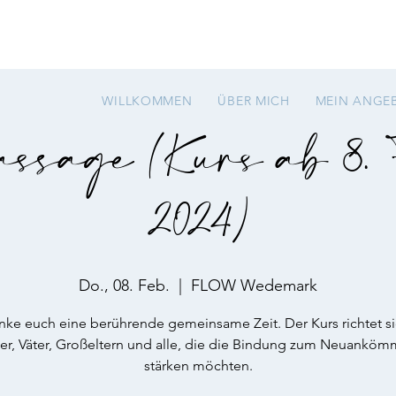
WILLKOMMEN
ÜBER MICH
MEIN ANGE
ssage (Kurs ab 8. 
2024)
Do., 08. Feb.
  |  
FLOW Wedemark
nke euch eine berührende gemeinsame Zeit. Der Kurs richtet si
er, Väter, Großeltern und alle, die die Bindung zum Neuanköm
stärken möchten.