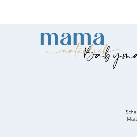
Babyma
Sche
Mütt