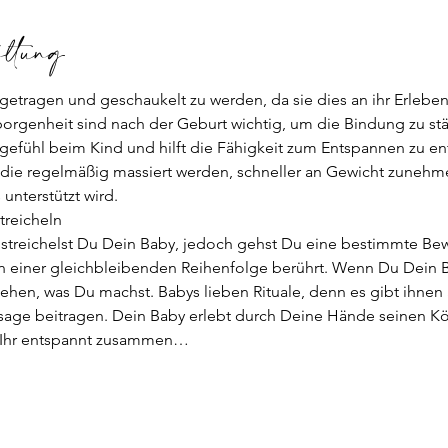
altung
etragen und geschaukelt zu werden, da sie dies an ihr Erleben 
rgenheit sind nach der Geburt wichtig, um die Bindung zu st
rgefühl beim Kind und hilft die Fähigkeit zum Entspannen zu e
 die regelmäßig massiert werden, schneller an Gewicht zunehm
nterstützt wird.  
reicheln  
streichelst Du Dein Baby, jedoch gehst Du eine bestimmte B
 in einer gleichbleibenden Reihenfolge berührt. Wenn Du Dein 
stehen, was Du machst. Babys lieben Rituale, denn es gibt ihnen 
ge beitragen. Dein Baby erlebt durch Deine Hände seinen Kör
t. Ihr entspannt zusammen…